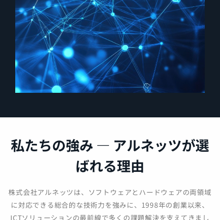
ストーリーを見る
企業再編を支える業務システ
ム移管
100名規模プロジェクトの記
私たちの強み ― アルネッツが選
録
ばれる理由
複数社が関わるプロジェクトに参画し、要件
定義から運用までを担当。新会社立ち上げを
支えるシステム移行を実現しました。
株式会社アルネッツは、ソフトウェアとハードウェアの両領域
に対応できる総合的な技術力を強みに、1998年の創業以来、
[企業再編] [システム移管] [大規模プロジェク
ICTソリューションの最前線で多くの課題解決を支えてきまし
ト]