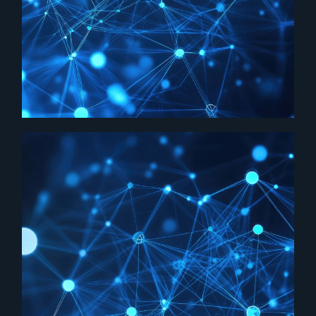
止まった放射線モニタリング
計画を再起動 ——90基設置の
記録
パートナー再編から設計・制御開発・設置ま
でを担い、1年で90基を実装。地域の安心を支
える環境を整備しました。
[放射線モニタリング] [社会インフラ] [ソフト
×ハード開発]