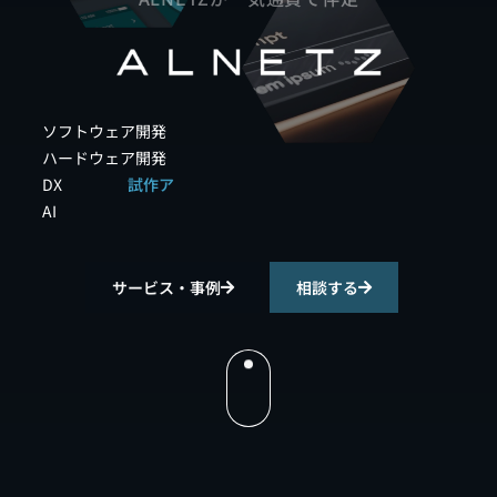
ソフトウェア開発
リ
プ
レ
ー
ス
ハードウェア開発
デ
ー
タ
活
用
DX
試
作
ア
プ
リ
構
築
AI
・
生
成
認
識
御
制
サービス・事例
相談する